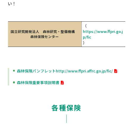
い！
（
https://www.ffpri.go.j
国立研究開発法人 森林研究・整備機構
森林保険センター
p/fic
）
森林保険パンフレットhttp://www.ffpri.affrc.go.jp/fic/
森林保険重要事項説明書
各種保険