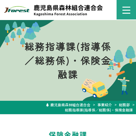
ホーム
総務指導課(指導係
組織概要
／総務係)・保険金
森林組合の役割
融課
事業紹介
事業部
総務部
木材流通センタ
鹿児島県森林組合連合会
>
事業紹介
>
総務部
>
ー
総務指導課(指導係／総務係)・保険金融課
森林保全部
最新情報
保険金融課