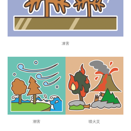
凍害
潮害
噴火災