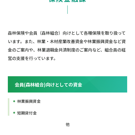
広報誌 かごし
ま森連だより
相場表
採用情報
森林保険や会員（森林組合）向けとして各種保険を取り扱って
違法伐採対策間伐
います。また、林業・木材産業改善資金や林業振興資金など資
証明書及び様式
金のご案内や、林業退職金共済制度のご案内など、組合員の経
緑の雇用
営の支援を行っています。
森林認証制度
鹿児島県森林組合
会員(森林組合)向けとしての資金
連合会のSDGs宣
言！
林業振興資金
プライバシーポリ
短期貸付金
シー
他
サイトマップ